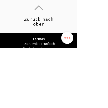
Zurück nach
oben
Farmasi
DR. Cevdet Thunfisch
Produktempfehlungen
Karriere
Leistungsplan
Verdienstsystem
Datenschutz-Bestimmungen
Unterstützung
KONTAKT
0542 819 45 49
farmasiposta@gmail.com
SOZIALEN MEDIEN