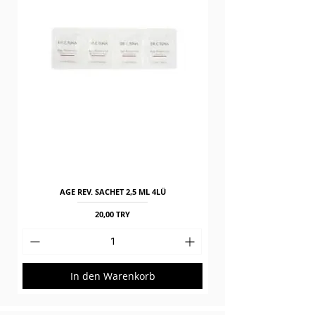
AGE REV. SACHET 2,5 ML 4LÜ
Preis
20,00 TRY
In den Warenkorb