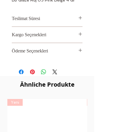
Teslimat Süresi
2 – 3 İş Günü
Kargo Seçenekleri
Aras, PTT
Ödeme Seçenekleri
Kredi kartı
Ähnliche Produkte
Yeni
Yeni