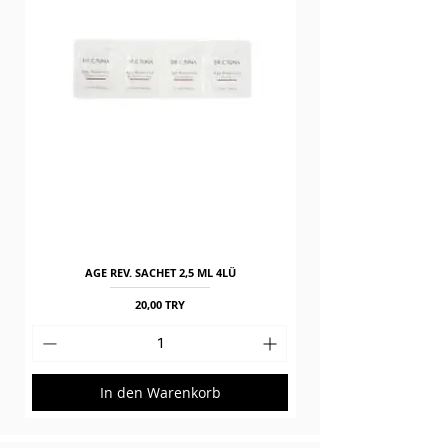
AGE REV. SACHET 2,5 ML 4LÜ
Preis
20,00 TRY
In den Warenkorb