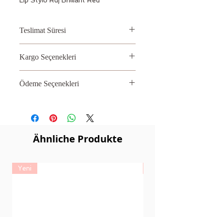
Teslimat Süresi
2 – 3 İş Günü
Kargo Seçenekleri
Aras, PTT
Ödeme Seçenekleri
Kredi kartı
Ähnliche Produkte
Yeni
Yeni