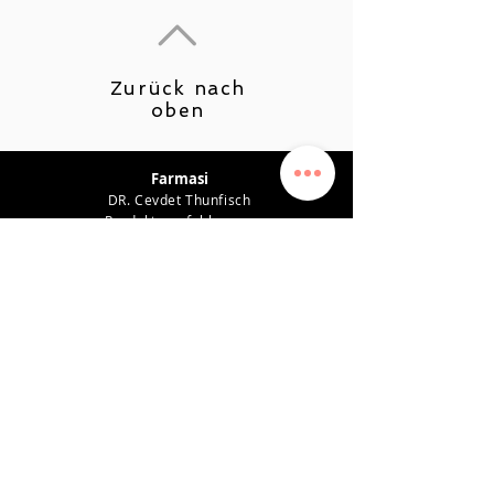
Zurück nach
oben
Farmasi
DR. Cevdet Thunfisch
Produktempfehlungen
Karriere
Leistungsplan
Verdienstsystem
Datenschutz-Bestimmungen
Unterstützung
KONTAKT
0542 819 45 49
farmasiposta@gmail.com
SOZIALEN MEDIEN