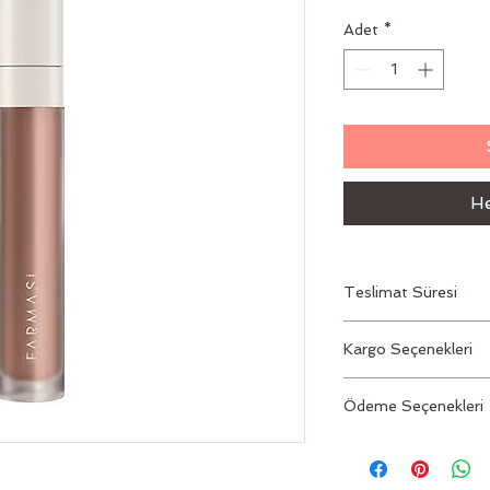
Adet
*
He
Teslimat Süresi
2 – 3 İş Günü
Kargo Seçenekleri
Aras, PTT
Ödeme Seçenekleri
Kredi kartı