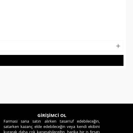
GİRİŞİMCİ OL
Farmasi sana satın alırken tasarruf edebileceğin,
satarken kazanç elde edebileceğin veya kendi ekibini
kurarak daha çok kazanabileceğin, harika bir iş fırsatı