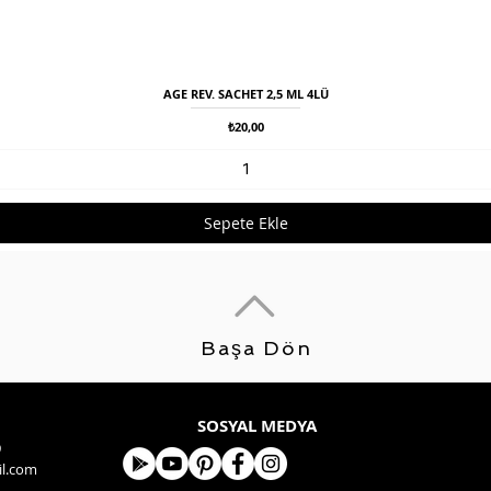
AGE REV. SACHET 2,5 ML 4LÜ
Hızlı Bakış
Fiyat
₺20,00
Sepete Ekle
Başa Dön
SOSYAL MEDYA
9
l.com