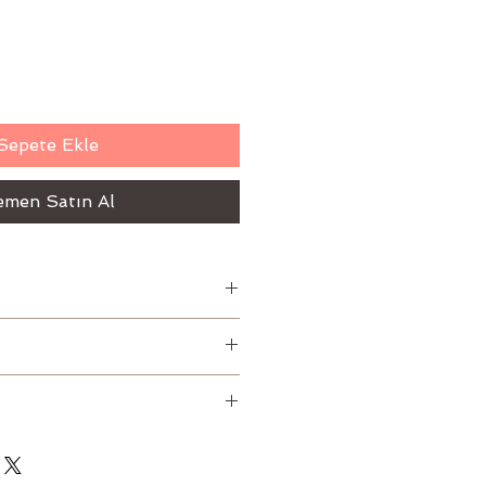
Sepete Ekle
men Satın Al