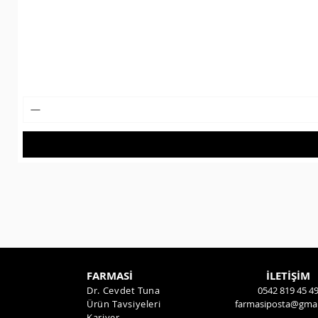
FARMASİ
İLETİŞİM
Dr. Cevdet Tuna
0542 819 45 4
Ürün Tavsiyeleri
farmasiposta@gmai
Kariyer