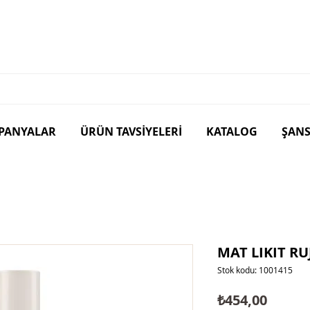
PANYALAR
ÜRÜN TAVSİYELERİ
KATALOG
ŞANS
MAT LIKIT R
Stok kodu: 1001415
Fiyat
₺454,00