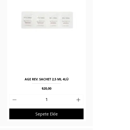
AGE REV. SACHET 2,5 ML 4LÜ
Fiyat
₺20,00
Sepete Ekle