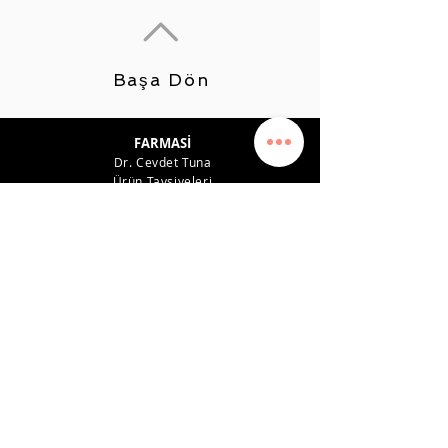
Başa Dön
FARMASİ
Dr. Cevdet Tuna
Ürün Tavsiyeleri
Kariyer
Kazanç Planı
Kazanç Sistemi
Gizlilik politikası
Destek
İLETİŞİM
0542 819 45 49
farmasiposta@gmail.com
SOSYAL MEDYA