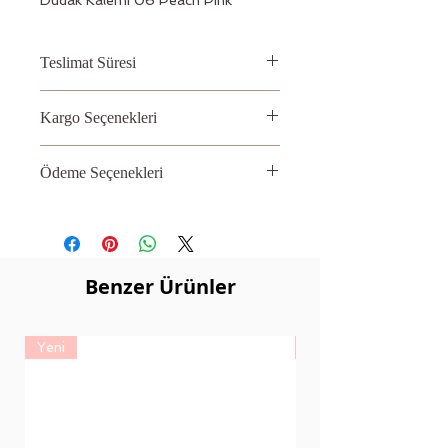
Teslimat Süresi
2 – 3 İş Günü
Kargo Seçenekleri
Aras, PTT
Ödeme Seçenekleri
Kredi kartı
Benzer Ürünler
Yeni
Yeni