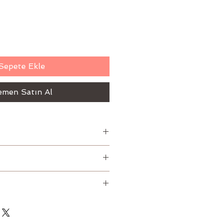
Sepete Ekle
men Satın Al