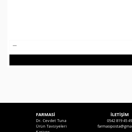
FARMASİ
İLETİŞİM
Dr. Cevdet Tuna
0542 819 45 4
Ürün Tavsiyeleri
farmasiposta@gmai
Kariyer