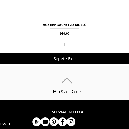
AGE REV. SACHET 2,5 ML 4LÜ
Hızlı Bakış
Fiyat
₺20,00
Sepete Ekle
Başa Dön
SOSYAL MEDYA
9
l.com