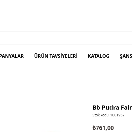
PANYALAR
ÜRÜN TAVSİYELERİ
KATALOG
ŞANS
Bb Pudra Fair
Stok kodu: 1001957
Fiyat
₺761,00