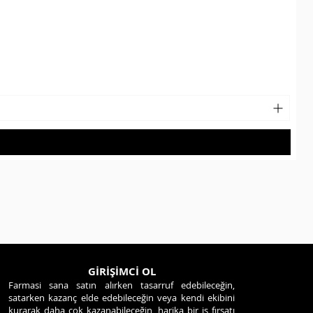
GİRİŞİMCİ OL
Farmasi sana satın alırken tasarruf edebileceğin,
satarken kazanç elde edebileceğin veya kendi ekibini
kurarak daha çok kazanabileceğin, harika bir iş fırsatı