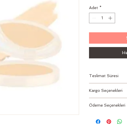
Adet
*
He
Teslimat Süresi
2 – 3 İş Günü
Kargo Seçenekleri
Aras, PTT
Ödeme Seçenekleri
Kredi kartı