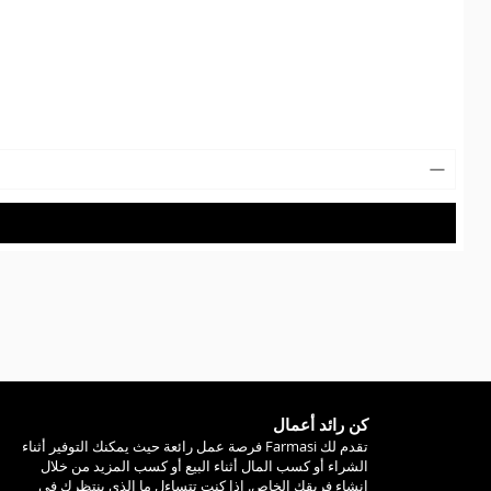
كن رائد أعمال
تقدم لك Farmasi فرصة عمل رائعة حيث يمكنك التوفير أثناء
الشراء أو كسب المال أثناء البيع أو كسب المزيد من خلال
إنشاء فريقك الخاص. إذا كنت تتساءل ما الذي ينتظرك في