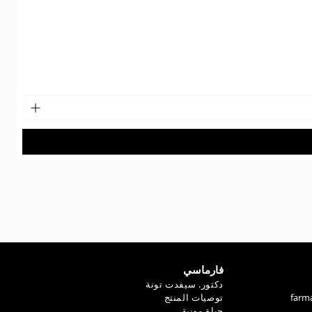
فارماسي
دكتور. سيفدت تونة
farm
توصيات المنتج
حياة مهنية