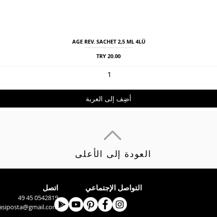
AGE REV. SACHET 2,5 ML 4LÜ
العرض السريع
السعر
أضِف إلى العربة
العودة إلى الأعلى
التواصل الإجتماعي
اتصل
0542819 45 49
asiposta@gmail.com