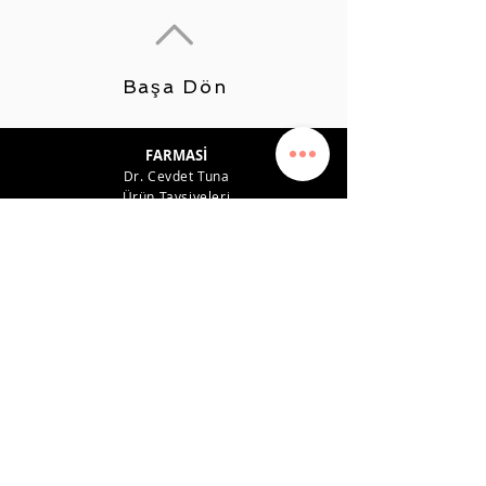
Başa Dön
FARMASİ
Dr. Cevdet Tuna
Ürün Tavsiyeleri
Kariyer
Kazanç Planı
Kazanç Sistemi
Gizlilik politikası
Destek
İLETİŞİM
0542 819 45 49
farmasiposta@gmail.com
SOSYAL MEDYA