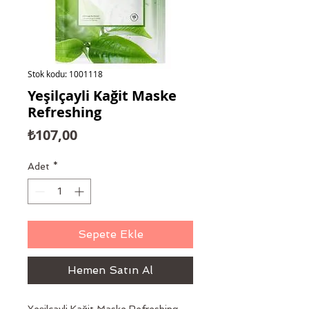
Stok kodu: 1001118
Yeşilçayli Kağit Maske
Refreshing
Fiyat
₺107,00
Adet
*
Sepete Ekle
Hemen Satın Al
Yeşilçayli Kağit Maske Refreshing