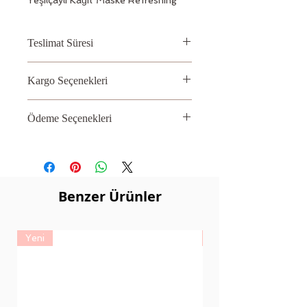
Teslimat Süresi
2 – 3 İş Günü
Kargo Seçenekleri
Aras, PTT
Ödeme Seçenekleri
Kredi kartı
Benzer Ürünler
Yeni
Yeni