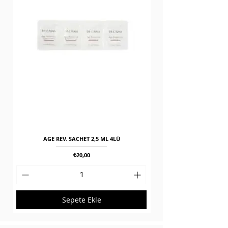
AGE REV. SACHET 2,5 ML 4LÜ
Fiyat
₺20,00
Sepete Ekle