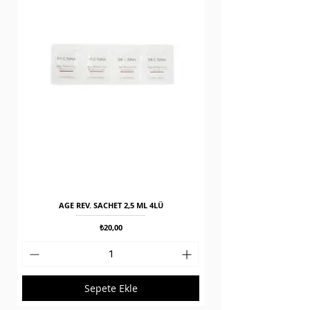
AGE REV. SACHET 2,5 ML 4LÜ
Fiyat
₺20,00
Sepete Ekle