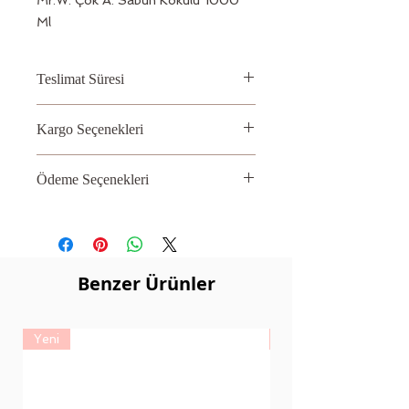
Ml
Teslimat Süresi
2 – 3 İş Günü
Kargo Seçenekleri
Aras, PTT
Ödeme Seçenekleri
Kredi kartı
Benzer Ürünler
Yeni
Yeni