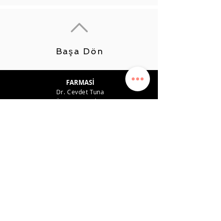
Başa Dön
FARMASİ
Dr. Cevdet Tuna
Ürün Tavsiyeleri
Kariyer
Kazanç Planı
Kazanç Sistemi
Gizlilik politikası
Destek
İLETİŞİM
0542 819 45 49
farmasiposta@gmail.com
SOSYAL MEDYA