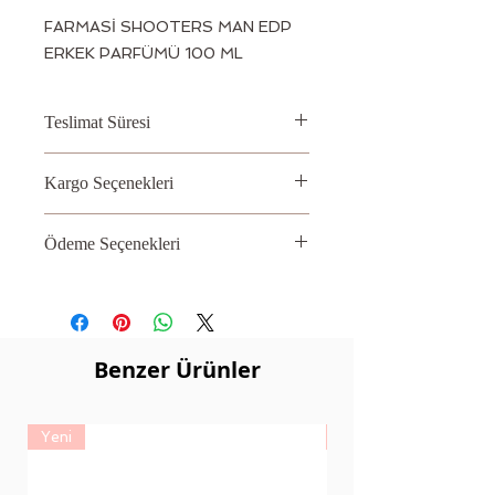
FARMASİ SHOOTERS MAN EDP 
ERKEK PARFÜMÜ 100 ML
Teslimat Süresi
2 – 3 İş Günü
Kargo Seçenekleri
Aras, PTT
Ödeme Seçenekleri
Kredi kartı
Benzer Ürünler
Yeni
Yeni