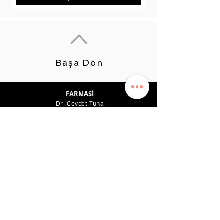
Başa Dön
FARMASİ
Dr. Cevdet Tuna
Ürün Tavsiyeleri
Kariyer
Kazanç Planı
Kazanç Sistemi
Gizlilik politikası
Destek
İLETİŞİM
0542 819 45 49
farmasiposta@gmail.com