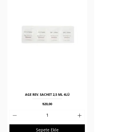
AGE REV. SACHET 2,5 ML 4LÜ
Fiyat
₺20,00
Sepete Ekle