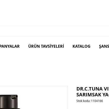
PANYALAR
ÜRÜN TAVSİYELERİ
KATALOG
ŞANS
DR.C.TUNA V
SARIMSAK YA
Stok kodu: 1104166