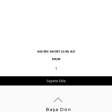
AGE REV. SACHET 2,5 ML 4LÜ
Hızlı Bakış
Fiyat
₺20,00
Sepete Ekle
Başa Dön