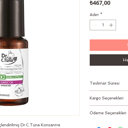
Fiyat
₺467,00
Adet
*
He
Teslimat Süresi
2 – 3 İş Günü
Kargo Seçenekleri
Aras, PTT
Ödeme Seçenekleri
Kredi kartı
lendirilmiş Dr.C.Tuna Konsantre 