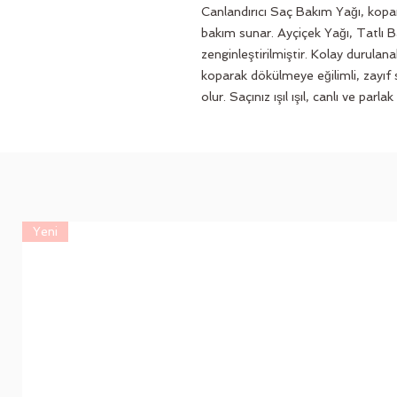
Canlandırıcı Saç Bakım Yağı, kopara
bakım sunar. Ayçiçek Yağı, Tatlı B
zenginleştirilmiştir. Kolay durulana
koparak dökülmeye eğilimli, zayıf s
olur. Saçınız ışıl ışıl, canlı ve parla
Yeni