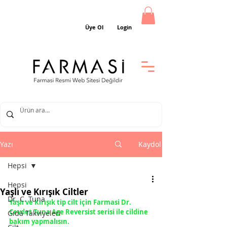
Üye Ol
Login
Yazı
Kaydol
Hepsi
Hepsi
Yaşlı ve Kırışık Ciltler
Dr. C. Tuna
Yaşlı ve Kırışık tip cilt için Farmasi Dr. 
Cevdet Tuna Age Reversist serisi ile cildine 
Gıda Takviyeleri
bakım yapmalısın.