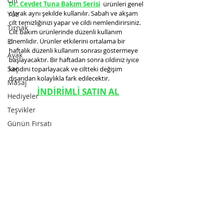
Cilt
Dr. Cevdet Tuna Bakım Serisi
 ürünleri genel 
olarak aynı şekilde kullanılır. Sabah ve akşam 
Yüz
cilt temizliğinizi yapar ve cildi nemlendirirsiniz. 
Tırnak
Cilt bakım ürünlerinde düzenli kullanım 
El
önemlidir. Ürünler etkilerini ortalama bir 
haftalık düzenli kullanım sonrası göstermeye 
Ayak
başlayacaktır. Bir haftadan sonra cildiniz iyice 
Saç
kendini toparlayacak ve ciltteki değişim 
dışarıdan kolaylıkla fark edilecektir.
Masaj
İNDİRİMLİ SATIN AL
Hediyeler
Teşvikler
Günün Fırsatı