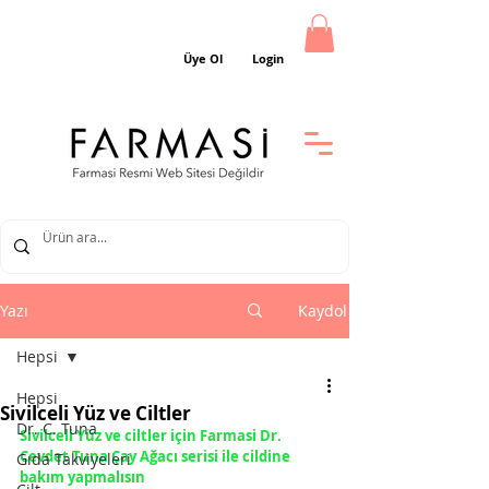
Üye Ol
Login
Yazı
Kaydol
Hepsi
Hepsi
Sivilceli Yüz ve Ciltler
Dr. C. Tuna
Sivilceli Yüz ve ciltler için Farmasi Dr. 
Cevdet Tuna Çay Ağacı serisi ile cildine 
Gıda Takviyeleri
bakım yapmalısın