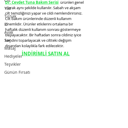
Cilt
Dr. Cevdet Tuna Bakım Serisi
 ürünleri genel 
olarak aynı şekilde kullanılır. Sabah ve akşam 
Yüz
cilt temizliğinizi yapar ve cildi nemlendirirsiniz. 
Tırnak
Cilt bakım ürünlerinde düzenli kullanım 
El
önemlidir. Ürünler etkilerini ortalama bir 
haftalık düzenli kullanım sonrası göstermeye 
Ayak
başlayacaktır. Bir haftadan sonra cildiniz iyice 
Saç
kendini toparlayacak ve ciltteki değişim 
dışarıdan kolaylıkla fark edilecektir.
Masaj
İNDİRİMLİ SATIN AL
Hediyeler
Teşvikler
Günün Fırsatı