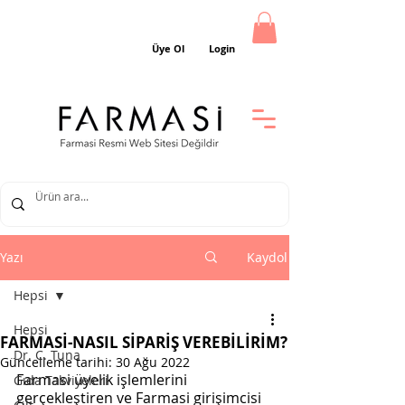
Üye Ol
Login
Yazı
Kaydol
Hepsi
Hepsi
FARMASİ-NASIL SİPARİŞ VEREBİLİRİM?
Dr. C. Tuna
Güncelleme tarihi:
30 Ağu 2022
Farmasi üyelik işlemlerini 
Gıda Takviyeleri
gerçekleştiren ve Farmasi girişimcisi 