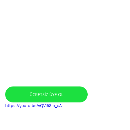
ÜCRETSİZ ÜYE OL
https://youtu.be/vQVl68jn_oA