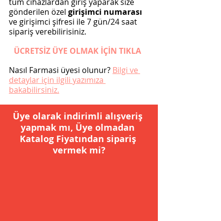
tüm cihazlardan giriş yaparak size 
gönderilen özel 
girişimci numarası
ve girişimci şifresi ile 7 gün/24 saat 
sipariş verebilirisiniz.
ÜCRETSİZ ÜYE OLMAK İÇİN TIKLA
Nasıl Farmasi üyesi olunur? 
Bilgi ve 
detaylar için ilgili yazımıza 
bakabilirsiniz.
Üye olarak indirimli alışveriş 
yapmak mı, Üye olmadan 
Katalog Fiyatından sipariş 
vermek mi?