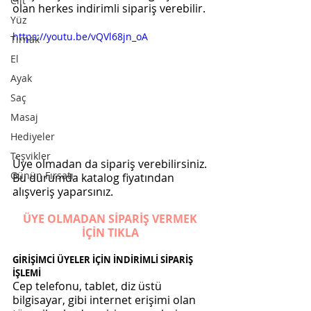
Cilt
olan herkes indirimli sipariş verebilir.
Yüz
https://youtu.be/vQVl68jn_oA
Tırnak
El
Ayak
Saç
Masaj
Hediyeler
Teşvikler
Üye olmadan da sipariş verebilirsiniz. 
Günün Fırsatı
Bu durumda katalog fiyatından 
alışveriş yaparsınız.
ÜYE OLMADAN SİPARİŞ VERMEK 
İÇİN TIKLA
GİRİŞİMCİ ÜYELER İÇİN İNDİRİMLİ SİPARİŞ 
İŞLEMİ
Cep telefonu, tablet, diz üstü 
bilgisayar, gibi internet erişimi olan 