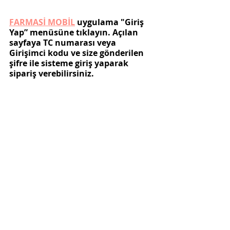
FARMASİ MOBİL
 uygulama "Giriş 
Yap” menüsüne tıklayın. Açılan 
sayfaya TC numarası veya 
Girişimci kodu ve size gönderilen 
şifre ile sisteme giriş yaparak 
sipariş verebilirsiniz. 