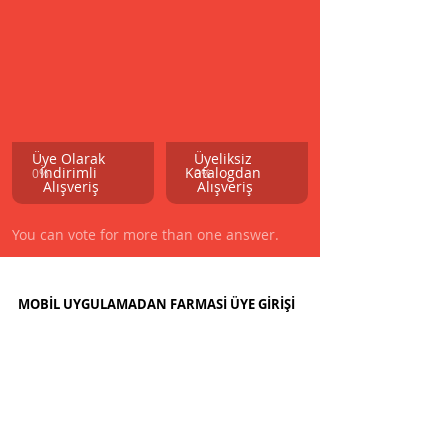
Üye Olarak 
Üyeliksiz 
İndirimli 
Katalogdan 
0
%
0
%
Alışveriş
Alışveriş
You can vote for more than one answer.
MOBİL UYGULAMADAN FARMASİ ÜYE GİRİŞİ