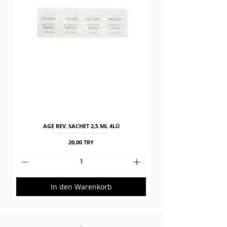
AGE REV. SACHET 2,5 ML 4LÜ
Preis
20,00 TRY
In den Warenkorb