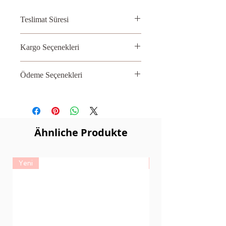
Teslimat Süresi
2 – 3 İş Günü
Kargo Seçenekleri
Aras, PTT
Ödeme Seçenekleri
Kredi kartı
Ähnliche Produkte
Yeni
Yeni