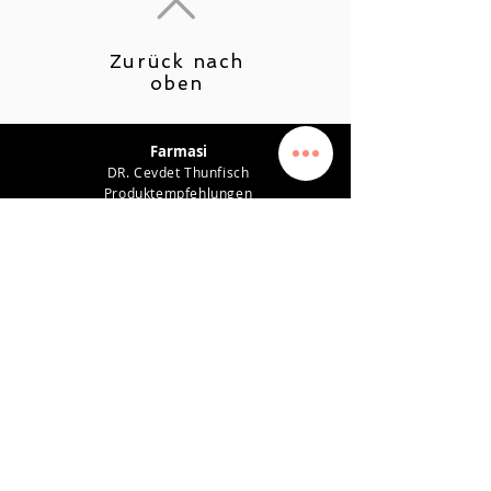
Zurück nach
oben
Farmasi
DR. Cevdet Thunfisch
Produktempfehlungen
Karriere
Leistungsplan
Verdienstsystem
Datenschutz-Bestimmungen
Unterstützung
KONTAKT
0542 819 45 49
farmasiposta@gmail.com
SOZIALEN MEDIEN