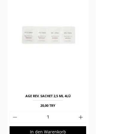
AGE REV. SACHET 2,5 ML 4LÜ
Preis
20,00 TRY
In den Warenkorb