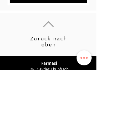
Zurück nach
oben
Farmasi
DR. Cevdet Thunfisch
Produktempfehlungen
Karriere
Leistungsplan
Verdienstsystem
Datenschutz-Bestimmungen
Unterstützung
KONTAKT
0542 819 45 49
farmasiposta@gmail.com