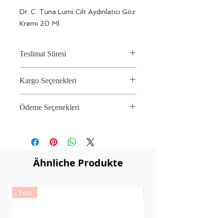
Dr. C. Tuna Lumi Cilt Aydınlatıcı Göz 
Kremi 20 Ml
Teslimat Süresi
2 – 3 İş Günü
Kargo Seçenekleri
Aras, PTT
Ödeme Seçenekleri
Kredi kartı
Ähnliche Produkte
Yeni
Yeni