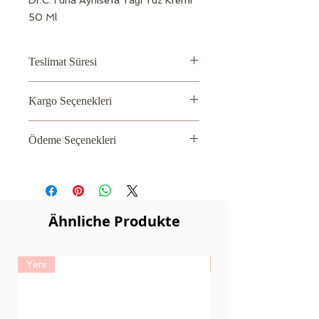
50 Ml
Teslimat Süresi
2 – 3 İş Günü
Kargo Seçenekleri
Aras, PTT
Ödeme Seçenekleri
Kredi kartı
Ähnliche Produkte
Yeni
Yeni