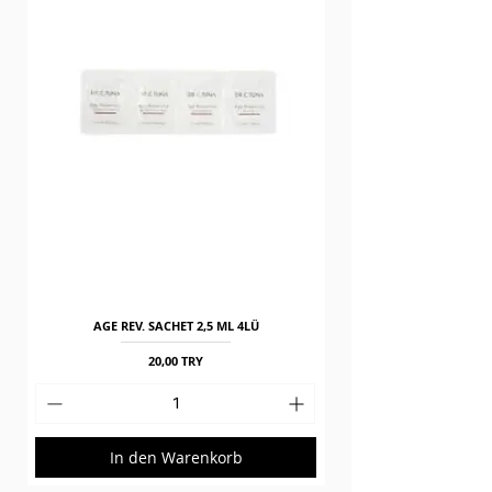
AGE REV. SACHET 2,5 ML 4LÜ
Preis
20,00 TRY
In den Warenkorb