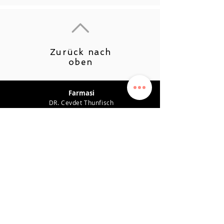
Zurück nach
oben
Farmasi
DR. Cevdet Thunfisch
Produktempfehlungen
Karriere
Leistungsplan
Verdienstsystem
Datenschutz-Bestimmungen
Unterstützung
KONTAKT
0542 819 45 49
farmasiposta@gmail.com