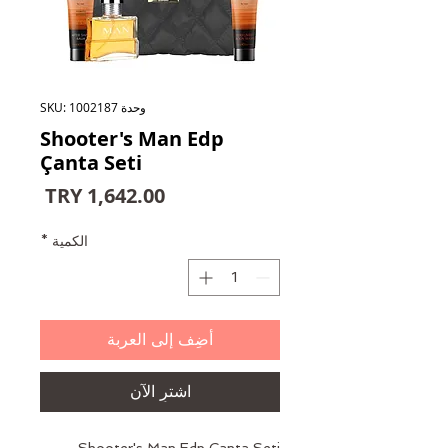
وحدة SKU: 1002187
Shooter's Man Edp
Çanta Seti
السعر
الكمية
*
أضِف إلى العربة
اشترِ الآن
Shooter's Man Edp Çanta Seti