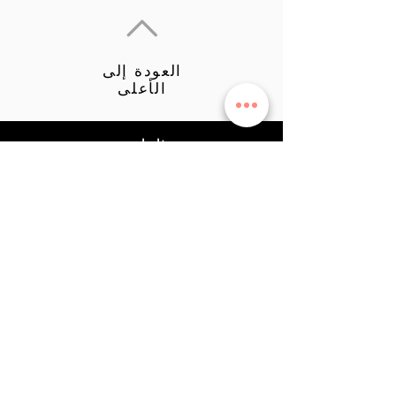
العودة إلى
الأعلى
فارماسي
دكتور. سيفدت تونة
توصيات المنتج
حياة مهنية
خطة المنافع
نظام الكسب
سياسة خاصة
الدعم
اتصل
0542819 45 49
farmasiposta@gmail.com
التواصل الإجتماعي