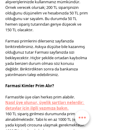
alışverişlerinizde kullanmanız mümkündür. 
Örnek verecek olursak; 200 TL siparişinizin 
olduğunu düşünelim ve hesabınızda 50 TL prim 
olduğunu var sayalım. Bu durumda 50 TL 
hemen sipariş tutarından geriye düşecek ve 
150 TL olacaktır.
Farmasi primlerini dilerseniz sayfanızda 
biriktirebilirsiniz. Askıya düşülse bile kazanmış 
olduğunuz tutar Farmasi sayfanızda sizi 
bekleyecektir. Hiçbir şekilde ortadan kaybolma 
yada benzeri durum olması söz konusu 
değildir. Biriktirdikten sonra da bankanıza 
yatırılmasını talep edebilirsiniz.
Farmasi Kimler Prim Alır?
Farmasi’de üye olan herkes prim alabilir. 
Nasıl üye olunur, üyelik şartları nelerdir: 
detaylar için ilgili yazımıza bakın.
160 TL sipariş girilmesi durumunda prim 
alınabilmektedir. Tabii ki en az 1000 TL (ekip 
yada kişisel) cirosuna ulaşmak gerekmektedir. 
1000 TL’nin altında bulunan grup puandan; 