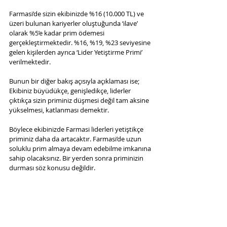
Farmasi’de sizin ekibinizde %16 (10.000 TL) ve 
üzeri bulunan kariyerler oluştuğunda ‘ilave’ 
olarak %5’e kadar prim ödemesi 
gerçekleştirmektedir. %16, %19, %23 seviyesine 
gelen kişilerden ayrıca ‘Lider Yetiştirme Primi’ 
verilmektedir.
Bunun bir diğer bakış açısıyla açıklaması ise; 
Ekibiniz büyüdükçe, genişledikçe, liderler 
çıktıkça sizin priminiz düşmesi değil tam aksine 
yükselmesi, katlanması demektir.
Böylece ekibinizde Farmasi liderleri yetiştikçe 
priminiz daha da artacaktır. Farmasi’de uzun 
soluklu prim almaya devam edebilme imkanına 
sahip olacaksınız. Bir yerden sonra priminizin 
durması söz konusu değildir.