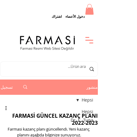
دخول الأعضاء
اشتراك
منشور
تسجيل
Hepsi
Hepsi
FARMASİ GÜNCEL KAZANÇ PLANI
Dr. C. Tuna
2022-2023
Farmasi kazanç planı güncellendi. Yeni kazanç 
planını aşağıda bilginize sunuyoruz.