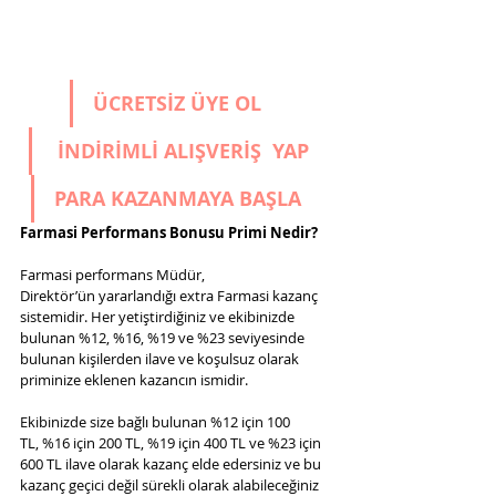
ÜCRETSİZ ÜYE OL
 İNDİRİMLİ ALIŞVERİŞ 
 YAP
PARA 
KAZANMAYA BAŞLA
Farmasi Performans Bonusu Primi Nedir?
Farmasi performans Müdür, 
Direktör’ün yararlandığı extra Farmasi kazanç 
sistemidir. Her yetiştirdiğiniz ve ekibinizde 
bulunan %12, %16, %19 ve %23 seviyesinde 
bulunan kişilerden ilave ve koşulsuz olarak 
priminize eklenen kazancın ismidir.
Ekibinizde size bağlı bulunan %12 için 100 
TL, %16 için 200 TL, %19 için 400 TL ve %23 için 
600 TL ilave olarak kazanç elde edersiniz ve bu 
kazanç geçici değil sürekli olarak alabileceğiniz 