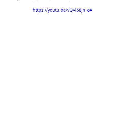
https://youtu.be/vQVl68jn_oA