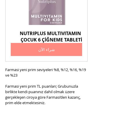
NUTRIPLUS MULTIVITAMIN 
ÇOCUK 6 ÇİĞNEME TABLETİ
شراء الآن
Farmasi yeni prim seviyeleri %8, %12, %16, %19 
ve %23
Farmasi yeni prim TL puanları; Grubunuzla 
birlikte kendi puanınız dahil olmak üzere 
gerçekleşen ciroya göre Farmasi’den kazanç, 
prim elde etmektesiniz.